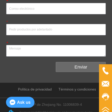
*
*
*
Enviar
Política de privacidad
Términos y condiciones
Ask us
ICP de Zhejiang No. 11006839-4