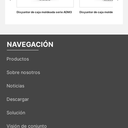
e caja moldeada serie ADM3
Disyuntor de caja moldeada serie ADM3
NAVEGACIÓN
Productos
Sobre nosotros
Noticias
Descargar
Solución
Visión de conjunto