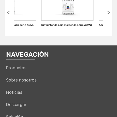
DM3
Disyuntor de caja moldeada serie ADM3
NAVEGACIÓN
Productos
Sobre nosotros
Noticias
Descargar
Solución