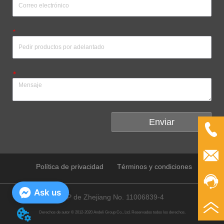
*
*
Enviar
Política de privacidad
Términos y condiciones
Ask us
ICP de Zhejiang No. 11006839-4
Derechos de autor © 2012-2020 Andeli Group Co., Ltd. Reservados todos los derechos.