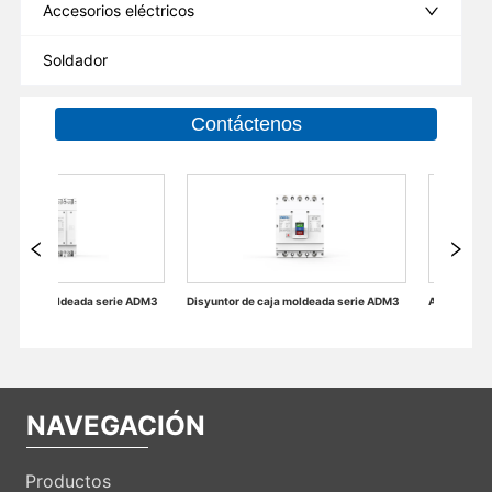
Accesorios eléctricos
Soldador
Contáctenos
DM3
Disyuntor de caja moldeada serie ADM3
NAVEGACIÓN
Productos