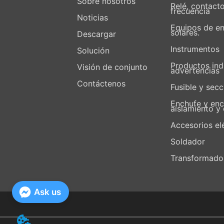
Sobre nosotros
Relé, contacto
frecuencia
Noticias
Equipos de en
solares.
Descargar
Instrumentos
Solución
Productos ind
Visión de conjunto
advertencias
Contáctenos
Fusible y sec
Enchufe y enc
aislamiento y 
Accesorios el
Soldador
Transformado
Ask us