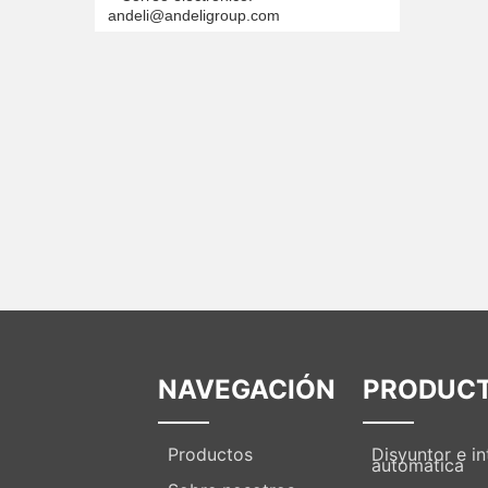
andeli@andeligroup.com
NAVEGACIÓN
PRODUC
Productos
Disyuntor e in
automática