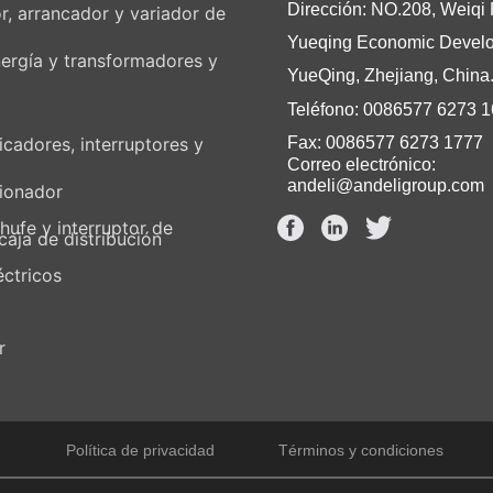
Dirección: NO.208, Weiqi
r, arrancador y variador de
Yueqing Economic Devel
ergía y transformadores y
YueQing, Zhejiang, China
Teléfono: 0086577 6273 
Fax: 0086577 6273 1777
icadores, interruptores y
Correo electrónico:
andeli@andeligroup.com
cionador
hufe y interruptor de
caja de distribución
éctricos
r
Política de privacidad
Términos y condiciones