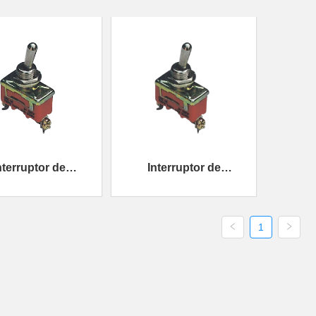
nterruptor de
Interruptor de
palanca
palanca
1