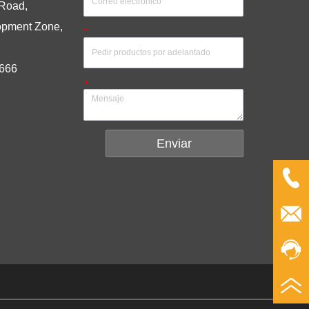
 Road,
opment Zone,
*
.
1666
*
Enviar