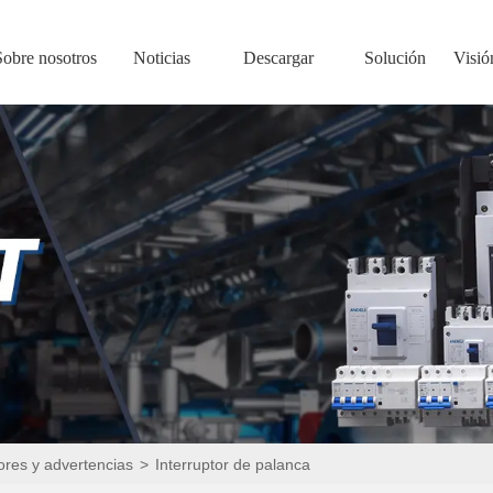
Sobre nosotros
Noticias
Descargar
Solución
Visió
ores y advertencias
>
Interruptor de palanca