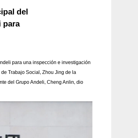
ipal del
i para