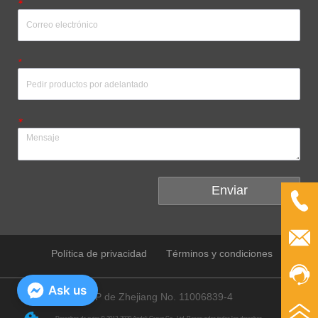
*
*
*
Enviar
Política de privacidad
Términos y condiciones
Ask us
ICP de Zhejiang No. 11006839-4